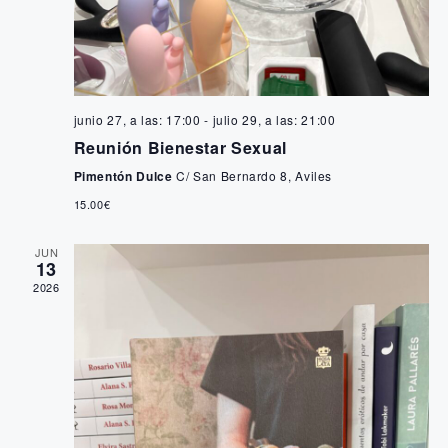
s
b
t
a
ú
s
s
junio 27, a las: 17:00
-
julio 29, a las: 21:00
d
Reunión Bienestar Sexual
q
e
Pimentón Dulce
C/ San Bernardo 8, Aviles
u
E
15.00€
e
v
JUN
13
e
d
2026
n
a
t
y
o
v