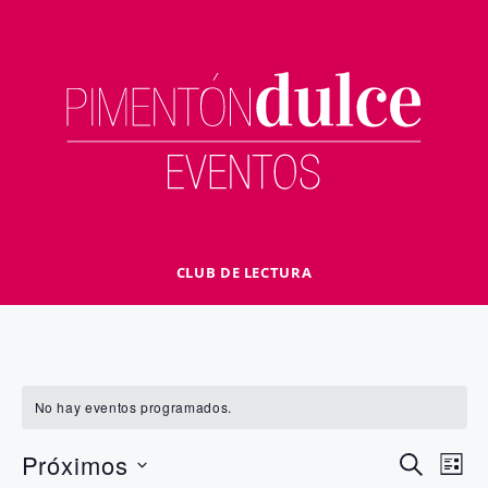
Saltar
al
contenido
CLUB DE LECTURA
No hay eventos programados.
N
N
Próximos
B
L