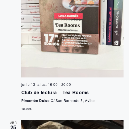
i
s
t
a
s
d
e
E
junio 13, a las: 16:00
-
20:00
Club de lectura – Tea Rooms
v
Pimentón Dulce
C/ San Bernardo 8, Aviles
e
10.00€
n
ABR
25