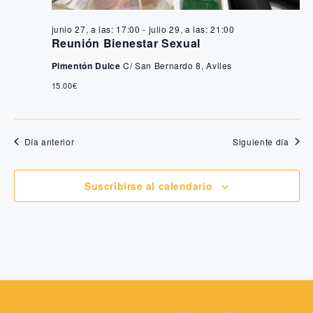
a
ú
s
junio 27, a las: 17:00
-
julio 29, a las: 21:00
s
Reunión Bienestar Sexual
d
q
Pimentón Dulce
C/ San Bernardo 8, Aviles
e
15.00€
u
E
e
v
Día anterior
Siguiente día
e
d
n
a
Suscribirse al calendario
t
y
o
v
i
s