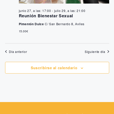
a
ú
s
junio 27, a las: 17:00
-
julio 29, a las: 21:00
s
Reunión Bienestar Sexual
d
q
Pimentón Dulce
C/ San Bernardo 8, Aviles
e
15.00€
u
E
e
v
Día anterior
Siguiente día
e
d
n
a
Suscribirse al calendario
t
y
o
v
i
s