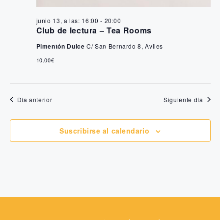
a
ú
s
junio 13, a las: 16:00
-
20:00
s
Club de lectura – Tea Rooms
d
q
Pimentón Dulce
C/ San Bernardo 8, Aviles
e
10.00€
u
E
e
v
Día anterior
Siguiente día
e
d
n
a
Suscribirse al calendario
t
y
o
v
i
s