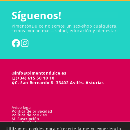
Síguenos!
PimentónDulce no somos un sex-shop cualquiera,
somos mucho más… salud, educación y bienestar.
info@pimentondulce.es
(+34) 615 50 10 10
C. San Bernardo 8. 33402 Avilés. Asturias
Aviso legal
Política de privacidad
Política de cookies
Mi Suscripción
Accesibilidad
Mapa del sitio
Utilizamos cookies para ofrecerte la mejor experiencia