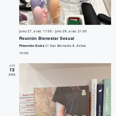
s
b
t
a
ú
s
s
junio 27, a las: 17:00
-
julio 29, a las: 21:00
d
Reunión Bienestar Sexual
q
e
Pimentón Dulce
C/ San Bernardo 8, Aviles
u
E
15.00€
e
v
JUN
13
e
d
2026
n
a
t
y
o
v