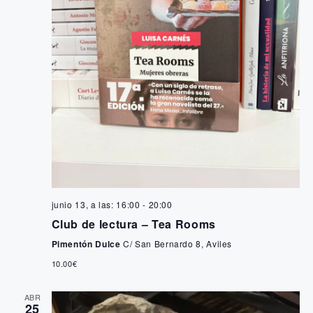
i
s
t
a
s
d
e
E
junio 13, a las: 16:00
-
20:00
Club de lectura – Tea Rooms
v
Pimentón Dulce
C/ San Bernardo 8, Aviles
e
10.00€
n
ABR
25